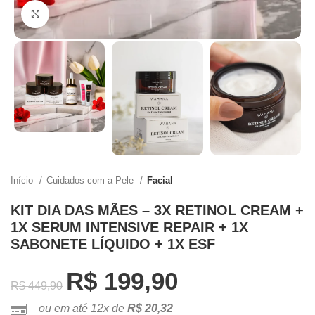
Clique para ampliar
Início
Cuidados com a Pele
Facial
KIT DIA DAS MÃES – 3X RETINOL CREAM +
1X SERUM INTENSIVE REPAIR + 1X
SABONETE LÍQUIDO + 1X ESF
R$
199,90
R$
449,90
ou em até 12x de
R$
20,32