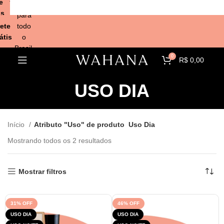
e
todo
is
o
para
Brasil.
ete
todo
átis
o
Brasil.
0
R$
0,00
USO DIA
Início
Atributo "Uso" de produto
Uso Dia
Mostrando todos os 2 resultados
Mostrar filtros
31% OFF
46% OFF
USO DIA
USO DIA