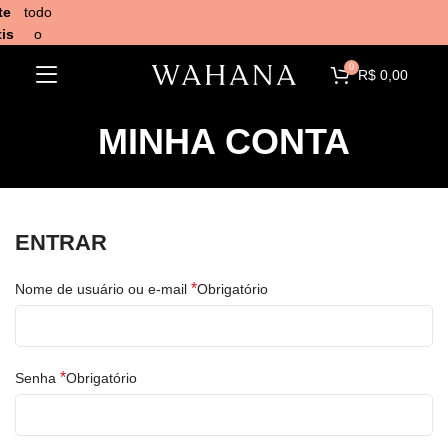
te
todo
is
o
Brasil.
0
R$
0,00
MINHA CONTA
ENTRAR
*
Nome de usuário ou e-mail
Obrigatório
*
Senha
Obrigatório