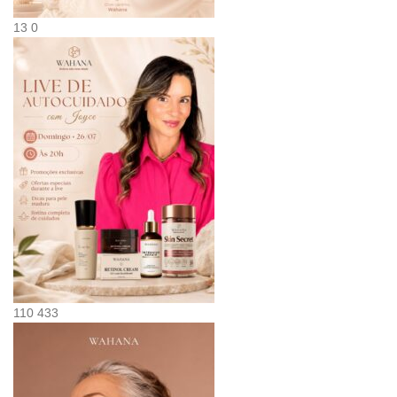
13
0
110
433