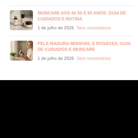
SKINCARE AOS 40 50 E 60 ANOS: GUIA DE
CUIDADOS E ROTINA
1 de julho de 2026
Sem comentários
PELE MADURA SENSIVEL E ROSÁCEA: GUIA
DE CUIDADOS E SKINCARE
1 de julho de 2026
Sem comentários
CONTATO
WhatsApp (11) 97582-3935
atendimento@wahana.com.br
Rua Jose Versolato, 111 - Sala 3102 - Bloco B - São Bernardo/ SP
- 09750-730