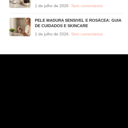
1 de julho de 2026
Sem comentários
PELE MADURA SENSIVEL E ROSÁCEA: GUIA
DE CUIDADOS E SKINCARE
1 de julho de 2026
Sem comentários
CONTATO
WhatsApp (11) 97582-3935
atendimento@wahana.com.br
Rua Jose Versolato, 111 - Sala 3102 - Bloco B - São Bernardo/
SP - 09750-730
INSTITUCIONAL