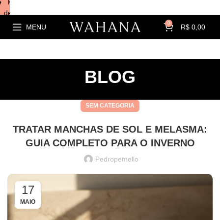
e
Kits com
descontos!
0
MENU
R$
0,00
BLOG
SEM CATEGORIA
TRATAR MANCHAS DE SOL E MELASMA:
GUIA COMPLETO PARA O INVERNO
Pedropemello
17
MAIO