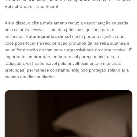
Retinol Cream, Time Secret.
Além disso, o clima mais ameno reduz a vasodilatação causada
pelo calor excessivo — um dos principais gatilhos para o
melasma.
Tratar manchas de sol
neste período significa que
você pode focar na recuperação profunda da barreira cutânea e
na uniformização do tom sem a agressividade do clima tropical. É
importante lembrar que, embora o sol pareça mais fraco, a
radiação UVA (responsável pelo envelhecimento e manchas
profundas) permanece constante, exigindo proteção solar diária
mesmo em dias nublados.