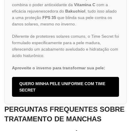
combina o poder antioxidante da
Vitamina C
com a
eficácia rejuvenescedora do
Bakuchiol
, tudo isso aliado
a uma proteção
FPS 35
que blinda sua pele contra os
danos solares, mesmo no inverno.
Diferente de protetores solares comuns, o Time Secret foi
formulado especificamente para a pele madura,
oferecendo um acabamento aveludado e hidratação com
ácido hialurônico.
Aproveite o inverno para transformar sua pele:
QUERO MINHA PELE UNIFORME COM TIME
SECRET
PERGUNTAS FREQUENTES SOBRE
TRATAMENTO DE MANCHAS