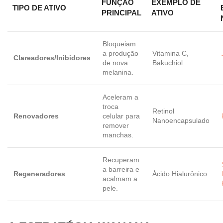
FUNÇÃO
EXEMPLO DE
TIPO DE ATIVO
PRINCIPAL
ATIVO
Bloqueiam
a produção
Vitamina C,
Clareadores/Inibidores
de nova
Bakuchiol
melanina.
Aceleram a
troca
Retinol
Renovadores
celular para
Nanoencapsulado
remover
manchas.
Recuperam
a barreira e
Regeneradores
Ácido Hialurônico
acalmam a
pele.