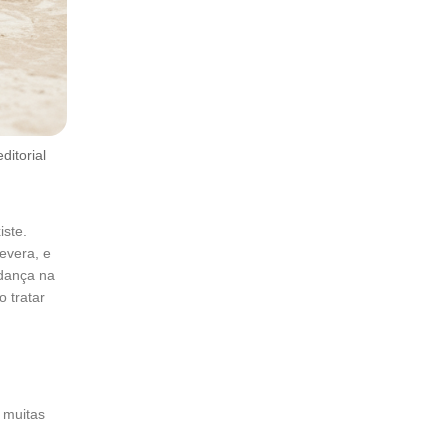
itorial
iste.
evera, e
udança na
 tratar
 muitas