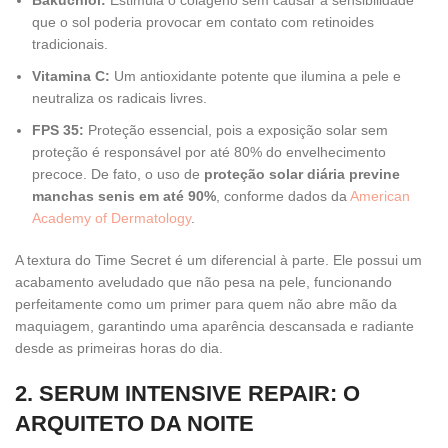
Bakuchiol:
Estimula o colágeno sem causar a sensibilidade
que o sol poderia provocar em contato com retinoides
tradicionais.
Vitamina C:
Um antioxidante potente que ilumina a pele e
neutraliza os radicais livres.
FPS 35:
Proteção essencial, pois a exposição solar sem
proteção é responsável por até 80% do envelhecimento
precoce. De fato, o uso de
proteção solar diária previne
manchas senis em até 90%
, conforme dados da
American
Academy of Dermatology
.
A textura do Time Secret é um diferencial à parte. Ele possui um
acabamento aveludado que não pesa na pele, funcionando
perfeitamente como um primer para quem não abre mão da
maquiagem, garantindo uma aparência descansada e radiante
desde as primeiras horas do dia.
2. SERUM INTENSIVE REPAIR: O
ARQUITETO DA NOITE