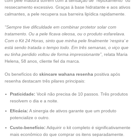
com pele madura sofrem com a sensação de “repuxamento” ou
ressecamento excessivo. Graças à base hidratante e aos ativos
calmantes, a pele recupera sua barreira lipídica rapidamente.
“Sempre tive dificuldade em combinar protetor solar com
tratamento. Ou a pele ficava oleosa, ou o produto esfarelava.
Com o Kit 24 Horas, sinto que minha pele finalmente ‘respira’ e
está sendo tratada o tempo todo. Em três semanas, o viço que
eu tinha perdido voltou de forma impressionante”
, relata Maria
Helena, 58 anos, cliente fiel da marca.
Os benefícios do
skincare wahana resenha
positiva após
resenha destacam três pilares principais:
Praticidade:
Você não precisa de 10 passos. Três produtos
resolvem o dia e a noite.
Eficácia:
A sinergia de ativos garante que um produto
potencialize o outro.
Custo-benefício:
Adquirir o kit completo é significativamente
mais econômico do que comprar os itens separadamente.