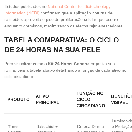
Estudos publicados no
National Center for Biotechnology
Information (NCBI)
confirmam que a aplicação noturna de
retinoides aproveita o pico de proliferação celular que ocorre
enquanto dormimos, maximizando os efeitos rejuvenescedores.
TABELA COMPARATIVA: O CICLO
DE 24 HORAS NA SUA PELE
Para visualizar como o
Kit 24 Horas Wahana
organiza sua
rotina, veja a tabela abaixo detalhando a função de cada ativo no
ciclo circadiano:
FUNÇÃO NO
ATIVO
BENEFÍC
PRODUTO
CICLO
PRINCIPAL
VISÍVEL
CIRCADIANO
Luminosid
Time
Bakuchiol +
Defesa Diurna
e Proteção