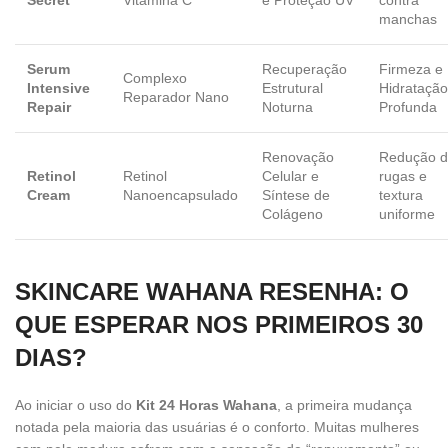
Secret
Vitamina C
e Proteção UV
contra
manchas
Serum
Recuperação
Firmeza e
Complexo
Intensive
Estrutural
Hidratação
Reparador Nano
Repair
Noturna
Profunda
Renovação
Redução 
Retinol
Retinol
Celular e
rugas e
Cream
Nanoencapsulado
Síntese de
textura
Colágeno
uniforme
SKINCARE WAHANA RESENHA: O
QUE ESPERAR NOS PRIMEIROS 30
DIAS?
Ao iniciar o uso do
Kit 24 Horas Wahana
, a primeira mudança
notada pela maioria das usuárias é o conforto. Muitas mulheres