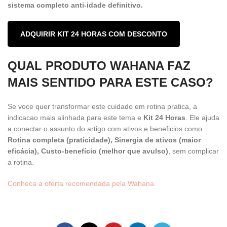
sistema completo anti-idade definitivo.
ADQUIRIR KIT 24 HORAS COM DESCONTO
QUAL PRODUTO WAHANA FAZ
MAIS SENTIDO PARA ESTE CASO?
Se voce quer transformar este cuidado em rotina pratica, a
indicacao mais alinhada para este tema e
Kit 24 Horas
. Ele ajuda
a conectar o assunto do artigo com ativos e beneficios como
Rotina completa (praticidade), Sinergia de ativos (maior
eficácia), Custo-benefício (melhor que avulso)
, sem complicar
a rotina.
Conheca a oferta recomendada pela Wahana