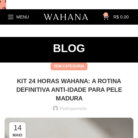
e
Kits com
descontos!
0
MENU
R$
0,00
BLOG
SEM CATEGORIA
KIT 24 HORAS WAHANA: A ROTINA
DEFINITIVA ANTI-IDADE PARA PELE
MADURA
Pedropemello
14
MAIO