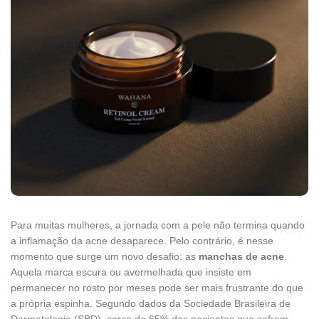
Para muitas mulheres, a jornada com a pele não termina quando
a inflamação da acne desaparece. Pelo contrário, é nesse
momento que surge um novo desafio: as
manchas de acne
.
Aquela marca escura ou avermelhada que insiste em
permanecer no rosto por meses pode ser mais frustrante do que
a própria espinha. Segundo dados da Sociedade Brasileira de
Dermatologia (SBD), cerca de 65% dos pacientes que sofrem