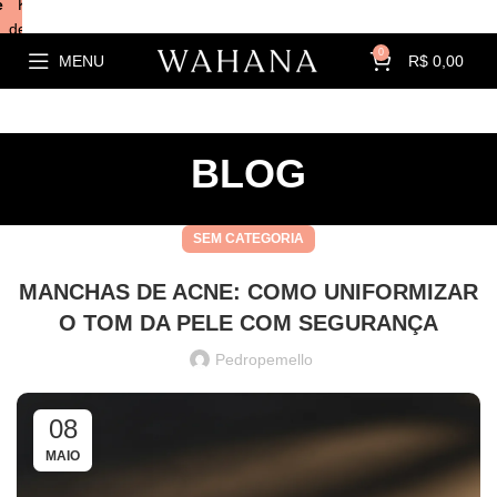
e
Kits com
descontos!
0
MENU
R$
0,00
BLOG
SEM CATEGORIA
MANCHAS DE ACNE: COMO UNIFORMIZAR
O TOM DA PELE COM SEGURANÇA
Pedropemello
08
MAIO