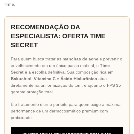
firme.
RECOMENDAÇÃO DA
ESPECIALISTA: OFERTA TIME
SECRET
Para quem busca tratar as
manchas de acne
e prevenir o
envelhecimento em um único passo matinal, o
Time
Secret
é a escolha definitiva. Sua composição rica em
Bakuchiol
,
Vitamina C
e
Ácido Hialurônico
atua
diretamente na uniformização do tom, enquanto o
FPS 35
garante proteção total.
É o tratamento diurno perfeito para quem exige a máxima
performance de um dermocosmético premium com
praticidade.