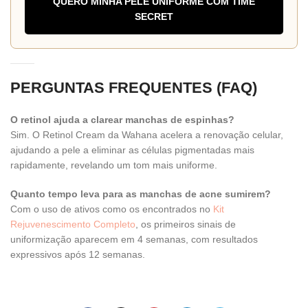
QUERO MINHA PELE UNIFORME COM TIME
SECRET
PERGUNTAS FREQUENTES (FAQ)
O retinol ajuda a clarear manchas de espinhas?
Sim. O Retinol Cream da Wahana acelera a renovação celular,
ajudando a pele a eliminar as células pigmentadas mais
rapidamente, revelando um tom mais uniforme.
Quanto tempo leva para as manchas de acne sumirem?
Com o uso de ativos como os encontrados no
Kit
Rejuvenescimento Completo
, os primeiros sinais de
uniformização aparecem em 4 semanas, com resultados
expressivos após 12 semanas.