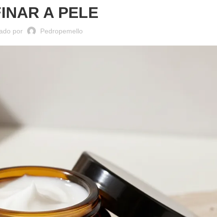
INAR A PELE
ado por
Pedropemello