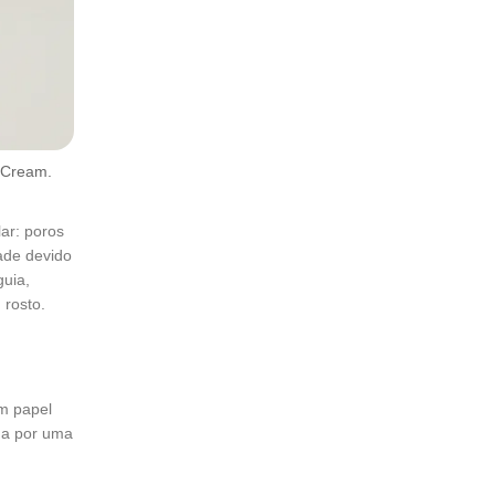
l Cream.
lar: poros
ade devido
guia,
 rosto.
m papel
da por uma