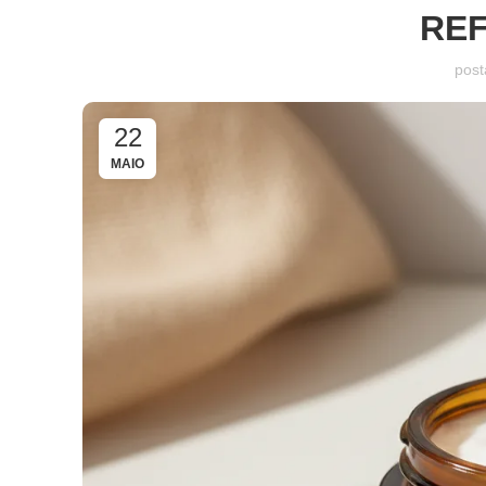
REF
post
22
MAIO