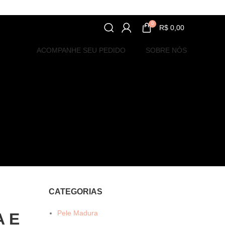
0
R$
0,00
ACOMPANHE SEU PEDIDO
SOBRE NÓS
CATEGORIAS
Pele Madura
A E