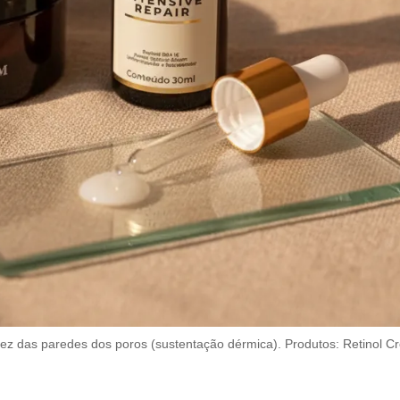
cidez das paredes dos poros (sustentação dérmica). Produtos: Retinol C