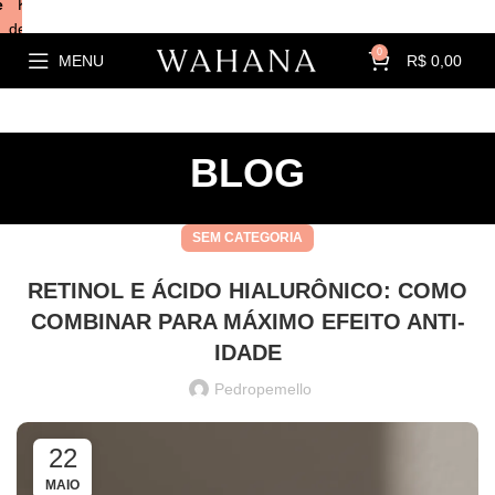
e
Kits com
descontos!
0
MENU
R$
0,00
BLOG
SEM CATEGORIA
RETINOL E ÁCIDO HIALURÔNICO: COMO
COMBINAR PARA MÁXIMO EFEITO ANTI-
IDADE
Pedropemello
22
MAIO