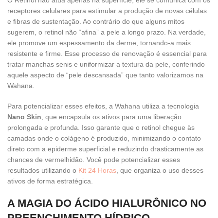
O Retinol não atua apenas na superfície; ele se comunica com os
receptores celulares para estimular a produção de novas células
e fibras de sustentação. Ao contrário do que alguns mitos
sugerem, o retinol não “afina” a pele a longo prazo. Na verdade,
ele promove um espessamento da derme, tornando-a mais
resistente e firme. Esse processo de renovação é essencial para
tratar manchas senis e uniformizar a textura da pele, conferindo
aquele aspecto de “pele descansada” que tanto valorizamos na
Wahana.
Para potencializar esses efeitos, a Wahana utiliza a tecnologia
Nano Skin
, que encapsula os ativos para uma liberação
prolongada e profunda. Isso garante que o retinol chegue às
camadas onde o colágeno é produzido, minimizando o contato
direto com a epiderme superficial e reduzindo drasticamente as
chances de vermelhidão. Você pode potencializar esses
resultados utilizando o
Kit 24 Horas
, que organiza o uso desses
ativos de forma estratégica.
A MAGIA DO ÁCIDO HIALURÔNICO NO
PREENCHIMENTO HÍDRICO