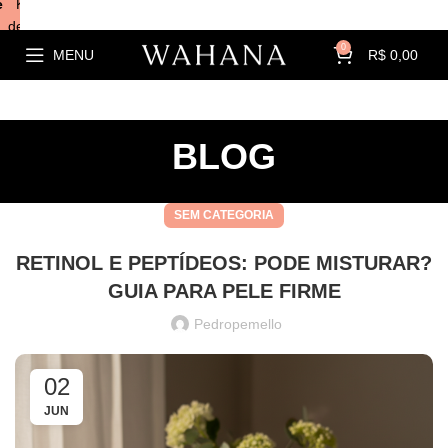
e
Kits com
descontos!
0
MENU
R$
0,00
BLOG
SEM CATEGORIA
RETINOL E PEPTÍDEOS: PODE MISTURAR?
GUIA PARA PELE FIRME
Pedropemello
02
JUN