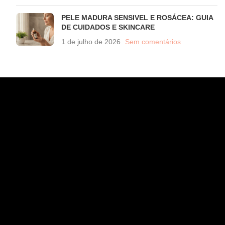
PELE MADURA SENSIVEL E ROSÁCEA: GUIA
DE CUIDADOS E SKINCARE
1 de julho de 2026
Sem comentários
CONTATO
WhatsApp (11) 97582-3935
atendimento@wahana.com.br
Rua Jose Versolato, 111 - Sala 3102 - Bloco B - São
Bernardo/ SP - 09750-730
INSTITUCIONAL