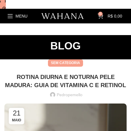
e
Kits com
descontos!
0
MENU
R$
0,00
BLOG
SEM CATEGORIA
ROTINA DIURNA E NOTURNA PELE
MADURA: GUIA DE VITAMINA C E RETINOL
Pedropemello
21
MAIO