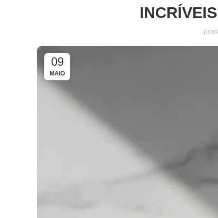
INCRÍVEI
post
09
MAIO