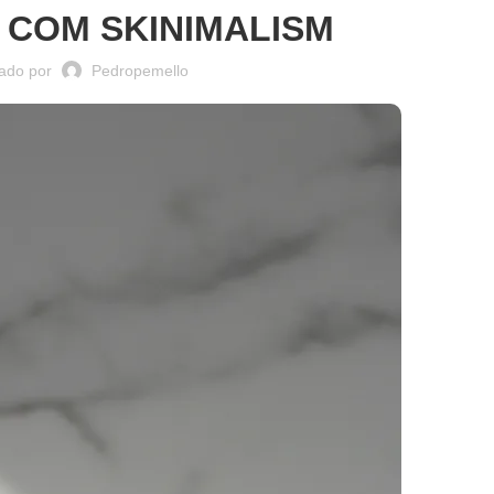
S COM SKINIMALISM
ado por
Pedropemello