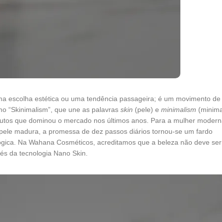
a escolha estética ou uma tendência passageira; é um movimento de
mo “Skinimalism”, que une as palavras
skin
(pele) e
minimalism
(minima
utos que dominou o mercado nos últimos anos. Para a mulher modern
pele madura, a promessa de dez passos diários tornou-se um fardo
ógica. Na Wahana Cosméticos, acreditamos que a beleza não deve se
vés da tecnologia Nano Skin.