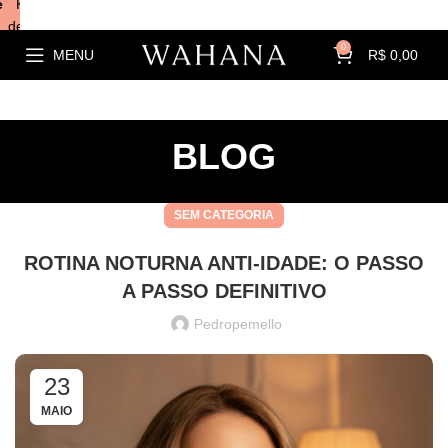
e
Kits com
descontos!
0
MENU
R$
0,00
BLOG
SEM CATEGORIA
ROTINA NOTURNA ANTI-IDADE: O PASSO
A PASSO DEFINITIVO
Pedropemello
23
MAIO