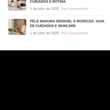
CUIDADOS E ROTINA
1 de julho de 2026
Sem comentários
PELE MADURA SENSIVEL E ROSÁCEA: GUIA
DE CUIDADOS E SKINCARE
1 de julho de 2026
Sem comentários
CONTATO
WhatsApp (11) 97582-3935
atendimento@wahana.com.br
Rua Jose Versolato, 111 - Sala 3102 - Bloco B - São Bernardo/
SP - 09750-730