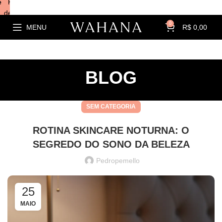
e
Kits com
descontos!
0
MENU
R$
0,00
BLOG
SEM CATEGORIA
ROTINA SKINCARE NOTURNA: O
SEGREDO DO SONO DA BELEZA
Pedropemello
25
MAIO