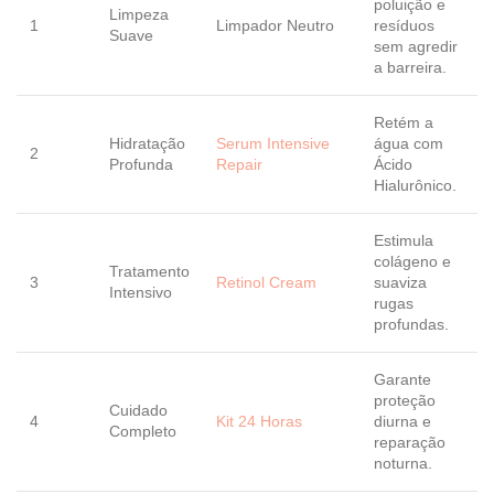
poluição e
Limpeza
1
Limpador Neutro
resíduos
Suave
sem agredir
a barreira.
Retém a
Hidratação
Serum Intensive
água com
2
Profunda
Repair
Ácido
Hialurônico.
Estimula
colágeno e
Tratamento
3
Retinol Cream
suaviza
Intensivo
rugas
profundas.
Garante
proteção
Cuidado
4
Kit 24 Horas
diurna e
Completo
reparação
noturna.