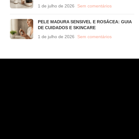
1 de julho de 2026
Sem comentários
PELE MADURA SENSIVEL E ROSÁCEA: GUIA
DE CUIDADOS E SKINCARE
1 de julho de 2026
Sem comentários
CONTATO
WhatsApp (11) 97582-3935
atendimento@wahana.com.br
Rua Jose Versolato, 111 - Sala 3102 - Bloco B - São
Bernardo/ SP - 09750-730