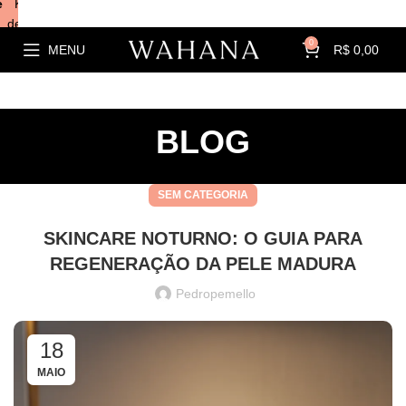
e
Kits com
descontos!
0
MENU
R$
0,00
BLOG
SEM CATEGORIA
SKINCARE NOTURNO: O GUIA PARA
REGENERAÇÃO DA PELE MADURA
Pedropemello
18
MAIO