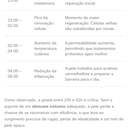
23:00
melatonina
reparação inicial.
Pico da
Momento de maior
23:00 –
renovação
regeneração. Células velhas
02:00
celular
são substituídas por novas.
Aumento da
A permeabilidade aumenta,
02:00 –
temperatura
permitindo que tratamentos
04:00
cutânea
profundos ajam melhor.
A pele trabalha para acalmar
04:00 –
Redução da
vermelhidões e preparar a
06:00
inflamação
barreira para o dia.
Como observado, a janela entre 23h e 02h é crítica. Sem o
suporte de um
skincare noturno
adequado, a pele perde a
chance de se reconstruir com eficiência, o que leva ao
surgimento precoce de rugas, perda de elasticidade e um tom de
pele opaco.