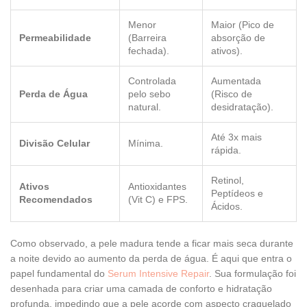
Menor
Maior (Pico de
Permeabilidade
(Barreira
absorção de
fechada).
ativos).
Controlada
Aumentada
Perda de Água
pelo sebo
(Risco de
natural.
desidratação).
Até 3x mais
Divisão Celular
Mínima.
rápida.
Retinol,
Ativos
Antioxidantes
Peptídeos e
Recomendados
(Vit C) e FPS.
Ácidos.
Como observado, a pele madura tende a ficar mais seca durante
a noite devido ao aumento da perda de água. É aqui que entra o
papel fundamental do
Serum Intensive Repair
. Sua formulação foi
desenhada para criar uma camada de conforto e hidratação
profunda, impedindo que a pele acorde com aspecto craquelado