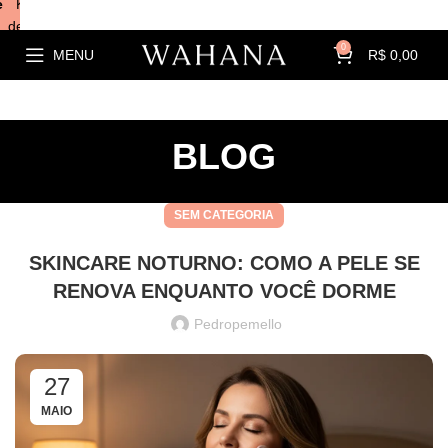
e
Kits com
descontos!
0
MENU
R$
0,00
BLOG
SEM CATEGORIA
SKINCARE NOTURNO: COMO A PELE SE
RENOVA ENQUANTO VOCÊ DORME
Pedropemello
27
MAIO