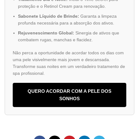
proteção e o Retinol Cream para renovação.
Sabonete Líquido de Brinde:
Garanta a limpeza
profunda necessária para a absorção dos ativos.
Rejuvenescimento Global:
Sinergia de ativos que
combatem rugas, manchas e flacidez.
Não perca a oportunidade de acordar todos os dias com
uma pele visivelmente mais jovem e descansada.
Transforme suas noites em um verdadeiro tratamento de
spa profissional.
QUERO ACORDAR COM A PELE DOS
SONHOS