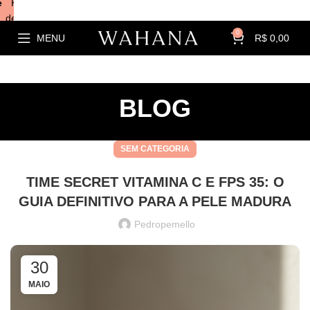
e
Kits com
descontos!
0
MENU
R$
0,00
BLOG
SEM CATEGORIA
TIME SECRET VITAMINA C E FPS 35: O
GUIA DEFINITIVO PARA A PELE MADURA
Pedropemello
30
MAIO