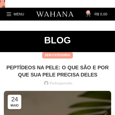
e
Kits com
descontos!
0
MENU
R$
0,00
BLOG
SEM CATEGORIA
PEPTÍDEOS NA PELE: O QUE SÃO E POR
QUE SUA PELE PRECISA DELES
Pedropemello
24
MAIO