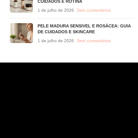
CUIDADOS E ROTINA
1 de julho de 2026
Sem comentários
PELE MADURA SENSIVEL E ROSÁCEA: GUIA
DE CUIDADOS E SKINCARE
1 de julho de 2026
Sem comentários
CONTATO
WhatsApp (11) 97582-3935
atendimento@wahana.com.br
Rua Jose Versolato, 111 - Sala 3102 - Bloco B - São
Bernardo/ SP - 09750-730