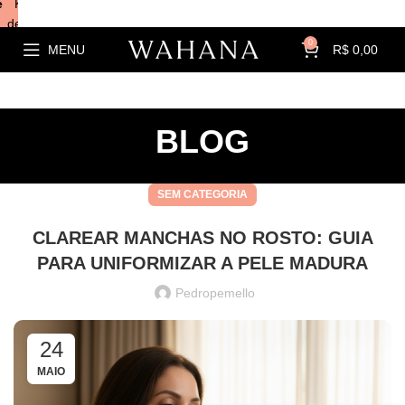
e
Kits com
descontos!
0
MENU
R$
0,00
BLOG
SEM CATEGORIA
CLAREAR MANCHAS NO ROSTO: GUIA
PARA UNIFORMIZAR A PELE MADURA
Pedropemello
24
MAIO