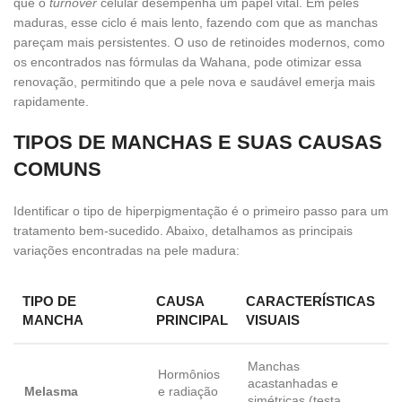
que o
turnover
celular desempenha um papel vital. Em peles
maduras, esse ciclo é mais lento, fazendo com que as manchas
pareçam mais persistentes. O uso de retinoides modernos, como
os encontrados nas fórmulas da Wahana, pode otimizar essa
renovação, permitindo que a pele nova e saudável emerja mais
rapidamente.
TIPOS DE MANCHAS E SUAS CAUSAS
COMUNS
Identificar o tipo de hiperpigmentação é o primeiro passo para um
tratamento bem-sucedido. Abaixo, detalhamos as principais
variações encontradas na pele madura:
TIPO DE
CAUSA
CARACTERÍSTICAS
MANCHA
PRINCIPAL
VISUAIS
Manchas
Hormônios
acastanhadas e
Melasma
e radiação
simétricas (testa,