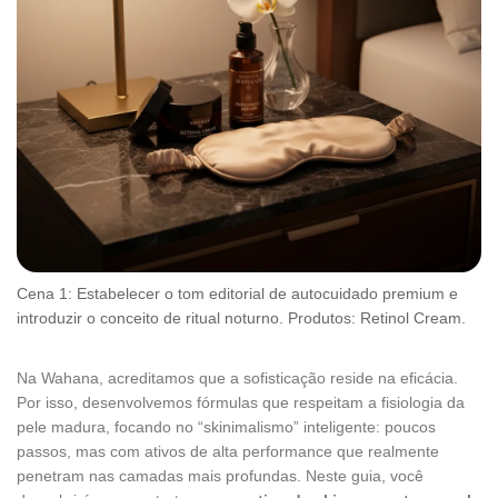
Cena 1: Estabelecer o tom editorial de autocuidado premium e
introduzir o conceito de ritual noturno. Produtos: Retinol Cream.
Na Wahana, acreditamos que a sofisticação reside na eficácia.
Por isso, desenvolvemos fórmulas que respeitam a fisiologia da
pele madura, focando no “skinimalismo” inteligente: poucos
passos, mas com ativos de alta performance que realmente
penetram nas camadas mais profundas. Neste guia, você