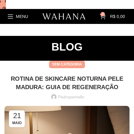
e
Kits com
descontos!
0
MENU
R$
0,00
BLOG
SEM CATEGORIA
ROTINA DE SKINCARE NOTURNA PELE
MADURA: GUIA DE REGENERAÇÃO
Pedropemello
21
MAIO