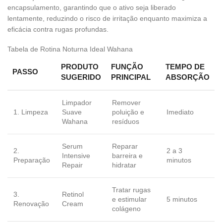
encapsulamento, garantindo que o ativo seja liberado
lentamente, reduzindo o risco de irritação enquanto maximiza a
eficácia contra rugas profundas.
Tabela de Rotina Noturna Ideal Wahana
PRODUTO
FUNÇÃO
TEMPO DE
PASSO
SUGERIDO
PRINCIPAL
ABSORÇÃO
Limpador
Remover
1. Limpeza
Suave
poluição e
Imediato
Wahana
resíduos
Serum
Reparar
2.
2 a 3
Intensive
barreira e
Preparação
minutos
Repair
hidratar
Tratar rugas
3.
Retinol
e estimular
5 minutos
Renovação
Cream
colágeno