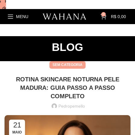
e
Kits com
descontos!
0
MENU
R$
0,00
BLOG
SEM CATEGORIA
ROTINA SKINCARE NOTURNA PELE
MADURA: GUIA PASSO A PASSO
COMPLETO
Pedropemello
21
MAIO