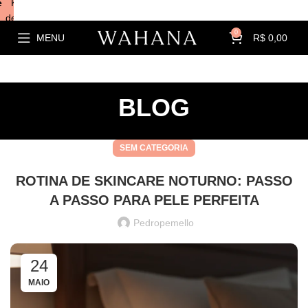
e
Kits com
descontos!
0
MENU
R$
0,00
BLOG
SEM CATEGORIA
ROTINA DE SKINCARE NOTURNO: PASSO
A PASSO PARA PELE PERFEITA
Pedropemello
24
MAIO