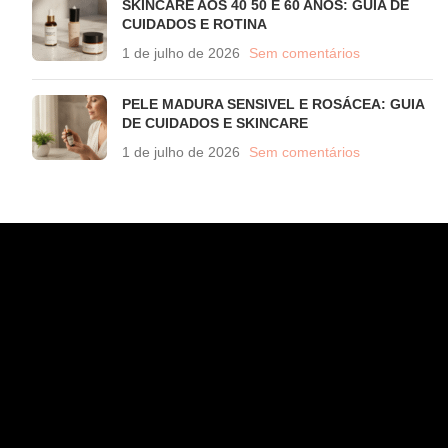
SKINCARE AOS 40 50 E 60 ANOS: GUIA DE
CUIDADOS E ROTINA
1 de julho de 2026
Sem comentários
PELE MADURA SENSIVEL E ROSÁCEA: GUIA
DE CUIDADOS E SKINCARE
1 de julho de 2026
Sem comentários
CONTATO
WhatsApp (11) 97582-3935
atendimento@wahana.com.br
Rua Jose Versolato, 111 - Sala 3102 - Bloco B - São
Bernardo/ SP - 09750-730